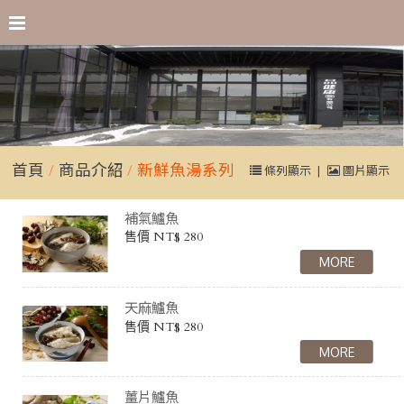
首頁
商品介紹
新鮮魚湯系列
條列顯示
|
圖片顯示
補氣鱸魚
售價 NT$ 280
天麻鱸魚
售價 NT$ 280
薑片鱸魚